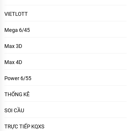
VIETLOTT
Mega 6/45
Max 3D
Max 4D
Power 6/55
THỐNG KÊ
SOI CẦU
TRỰC TIẾP KQXS