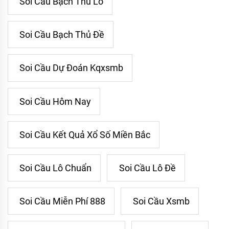
Soi Cầu Bạch Thủ Lô
Soi Cầu Bạch Thủ Đề
Soi Cầu Dự Đoán Kqxsmb
Soi Cầu Hôm Nay
Soi Cầu Kết Quả Xổ Số Miền Bắc
Soi Cầu Lô Chuẩn
Soi Cầu Lô Đề
Soi Cầu Miễn Phí 888
Soi Cầu Xsmb