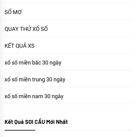
SỔ MƠ
QUAY THỬ XỔ SỐ
KẾT QUẢ XS
xổ số miền bắc 30 ngày
xổ số miền trung 30 ngày
xổ số miền nam 30 ngày
Kết Quả SOI CẦU Mới Nhất