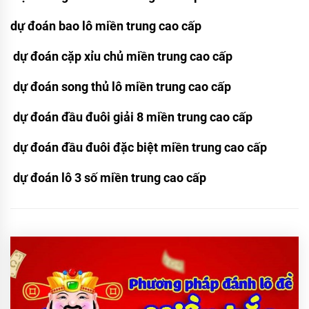
dự đoán bao lô miền trung cao cấp
dự đoán cặp xỉu chủ miền trung cao cấp
dự đoán song thủ lô miền trung cao cấp
dự đoán đầu đuôi giải 8 miền trung cao cấp
dự đoán đầu đuôi đặc biệt miền trung cao cấp
dự đoán lô 3 số miền trung cao cấp