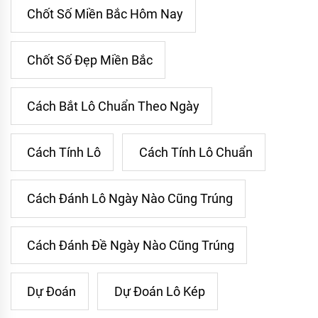
Chốt Số Miền Bắc Hôm Nay
Chốt Số Đẹp Miền Bắc
Cách Bắt Lô Chuẩn Theo Ngày
Cách Tính Lô
Cách Tính Lô Chuẩn
Cách Đánh Lô Ngày Nào Cũng Trúng
Cách Đánh Đề Ngày Nào Cũng Trúng
Dự Đoán
Dự Đoán Lô Kép