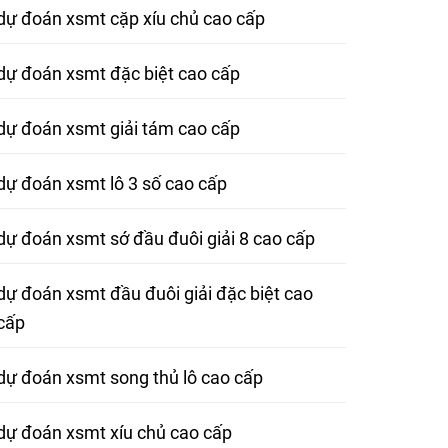
dự đoán xsmt cặp xíu chủ cao cấp
dự đoán xsmt đặc biệt cao cấp
dự đoán xsmt giải tám cao cấp
dự đoán xsmt lô 3 số cao cấp
dự đoán xsmt sớ đầu đuôi giải 8 cao cấp
dự đoán xsmt đầu đuôi giải đặc biệt cao
cấp
dự đoán xsmt song thủ lô cao cấp
dự đoán xsmt xíu chủ cao cấp