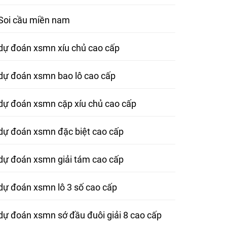
Soi cầu miền nam
dự đoán xsmn xíu chủ cao cấp
dự đoán xsmn bao lô cao cấp
dự đoán xsmn cặp xíu chủ cao cấp
dự đoán xsmn đặc biệt cao cấp
dự đoán xsmn giải tám cao cấp
dự đoán xsmn lô 3 số cao cấp
dự đoán xsmn sớ đầu đuôi giải 8 cao cấp