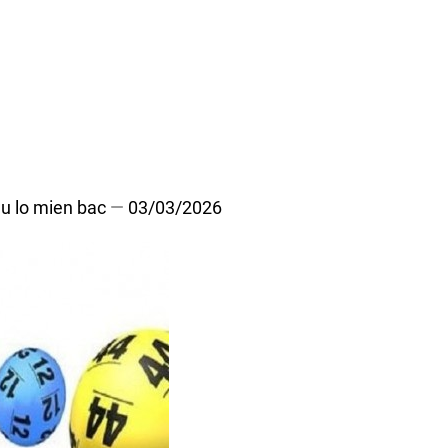
au lo mien bac
03/03/2026