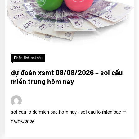
Phân tích soi câu
dự đoán xsmt 08/08/2026 – soi cầu
miền trung hôm nay
soi cau lo de mien bac hom nay - soi cau lo mien bac
06/05/2026