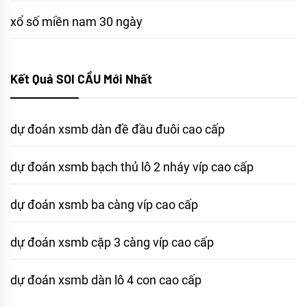
xổ số miền nam 30 ngày
Kết Quả SOI CẦU Mới Nhất
dự đoán xsmb dàn đề đầu đuôi cao cấp
dự đoán xsmb bạch thủ lô 2 nháy víp cao cấp
dự đoán xsmb ba càng víp cao cấp
dự đoán xsmb cặp 3 càng víp cao cấp
dự đoán xsmb dàn lô 4 con cao cấp