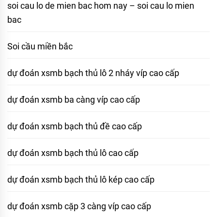
soi cau lo de mien bac hom nay – soi cau lo mien
bac
Soi cầu miền bắc
dự đoán xsmb bạch thủ lô 2 nháy víp cao cấp
dự đoán xsmb ba càng víp cao cấp
dự đoán xsmb bạch thủ đề cao cấp
dự đoán xsmb bạch thủ lô cao cấp
dự đoán xsmb bạch thủ lô kép cao cấp
dự đoán xsmb cặp 3 càng víp cao cấp