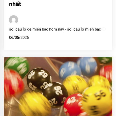
nhất
soi cau lo de mien bac hom nay - soi cau lo mien bac
06/05/2026