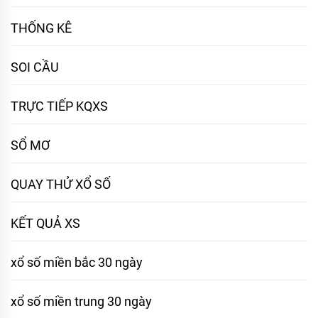
THỐNG KÊ
SOI CẦU
TRỰC TIẾP KQXS
SỔ MƠ
QUAY THỬ XỔ SỐ
KẾT QUẢ XS
xổ số miền bắc 30 ngày
xổ số miền trung 30 ngày