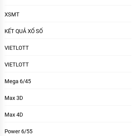
XSMT
KẾT QUẢ XỔ SỐ
VIETLOTT
VIETLOTT
Mega 6/45
Max 3D
Max 4D
Power 6/55