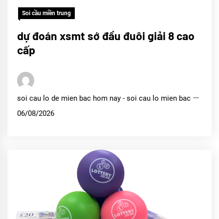
Soi cầu miền trung
dự đoán xsmt sớ đầu đuôi giải 8 cao
cấp
soi cau lo de mien bac hom nay - soi cau lo mien bac
06/08/2026