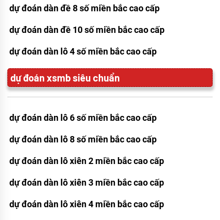
dự đoán dàn đề 8 số miền bắc cao cấp
dự đoán dàn đề 10 số miền bắc cao cấp
dự đoán dàn lô 4 số miền bắc cao cấp
dự đoán xsmb siêu chuẩn
dự đoán dàn lô 6 số miền bắc cao cấp
dự đoán dàn lô 8 số miền bắc cao cấp
dự đoán dàn lô xiên 2 miền bắc cao cấp
dự đoán dàn lô xiên 3 miền bắc cao cấp
dự đoán dàn lô xiên 4 miền bắc cao cấp