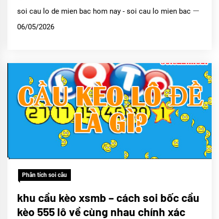
soi cau lo de mien bac hom nay - soi cau lo mien bac
06/05/2026
Phân tích soi câu
khu cầu kèo xsmb – cách soi bốc cầu
kèo 555 lô về cùng nhau chính xác