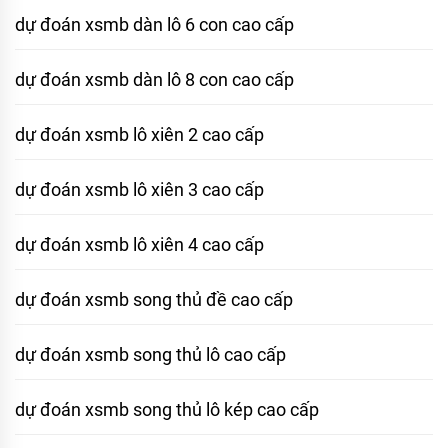
dự đoán xsmb dàn lô 6 con cao cấp
dự đoán xsmb dàn lô 8 con cao cấp
dự đoán xsmb lô xiên 2 cao cấp
dự đoán xsmb lô xiên 3 cao cấp
dự đoán xsmb lô xiên 4 cao cấp
dự đoán xsmb song thủ đề cao cấp
dự đoán xsmb song thủ lô cao cấp
dự đoán xsmb song thủ lô kép cao cấp