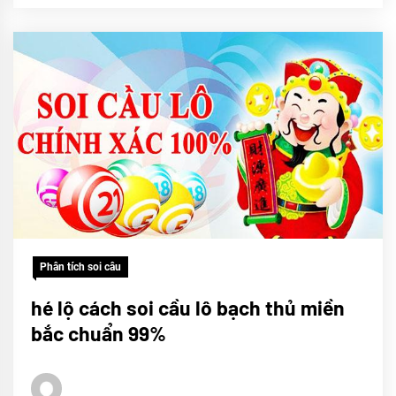
Phân tích soi câu
hé lộ cách soi cầu lô bạch thủ miền
bắc chuẩn 99%