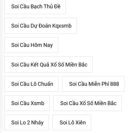
Soi Cầu Bạch Thủ Đề
Soi Cầu Dự Đoán Kqxsmb
Soi Cầu Hôm Nay
Soi Cầu Kết Quả Xổ Số Miền Bắc
Soi Cầu Lô Chuẩn
Soi Cầu Miễn Phí 888
Soi Cầu Xsmb
Soi Cầu Xổ Số Miền Bắc
Soi Lo 2 Nháy
Soi Lô Xiên