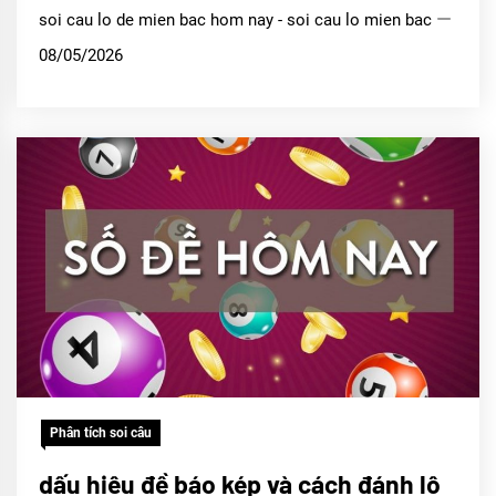
soi cau lo de mien bac hom nay - soi cau lo mien bac
08/05/2026
Phân tích soi câu
dấu hiệu đề báo kép và cách đánh lô