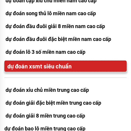
dự đoán cặp xỉu chủ miền nam cao cấp
dự đoán song thủ lô miền nam cao cấp
dự đoán đầu đuôi giải 8 miền nam cao cấp
dự đoán đầu đuôi đặc biệt miền nam cao cấp
dự đoán lô 3 số miền nam cao cấp
dự đoán xsmt siêu chuẩn
dự đoán xỉu chủ miền trung cao cấp
dự đoán giải đặc biệt miền trung cao cấp
dự đoán giải 8 miền trung cao cấp
dự đoán bao lô miền trung cao cấp