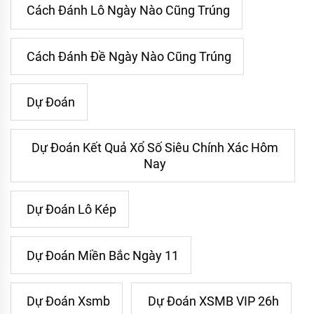
Cách Đánh Lô Ngày Nào Cũng Trúng
Cách Đánh Đề Ngày Nào Cũng Trúng
Dự Đoán
Dự Đoán Kết Quả Xổ Số Siêu Chính Xác Hôm
Nay
Dự Đoán Lô Kép
Dự Đoán Miền Bắc Ngày 11
Dự Đoán Xsmb
Dự Đoán XSMB VIP 26h