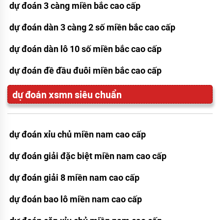
dự đoán 3 càng miền bắc cao cấp
dự đoán dàn 3 càng 2 số miền bắc cao cấp
dự đoán dàn lô 10 số miền bắc cao cấp
dự đoán đề đầu đuôi miền bắc cao cấp
dự đoán xsmn siêu chuẩn
dự đoán xỉu chủ miền nam cao cấp
dự đoán giải đặc biệt miền nam cao cấp
dự đoán giải 8 miền nam cao cấp
dự đoán bao lô miền nam cao cấp