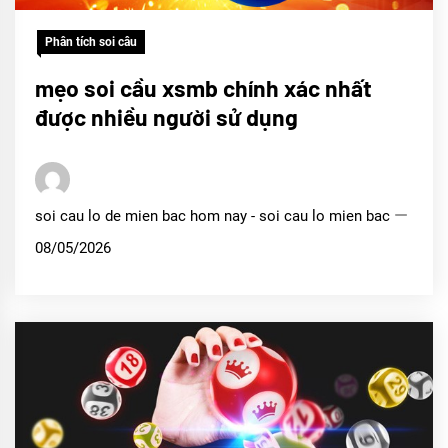
Phân tích soi câu
mẹo soi cầu xsmb chính xác nhất
được nhiều người sử dụng
soi cau lo de mien bac hom nay - soi cau lo mien bac
08/05/2026