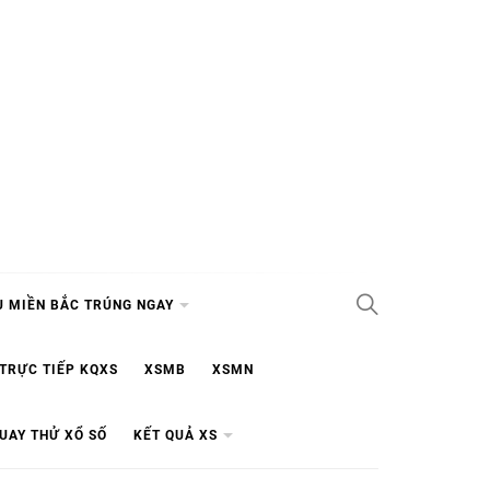
U MIỀN BẮC TRÚNG NGAY
TRỰC TIẾP KQXS
XSMB
XSMN
UAY THỬ XỔ SỐ
KẾT QUẢ XS