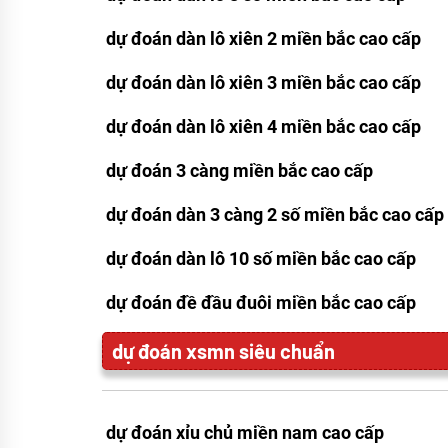
dự đoán dàn lô xiên 2 miền bắc cao cấp
dự đoán dàn lô xiên 3 miền bắc cao cấp
dự đoán dàn lô xiên 4 miền bắc cao cấp
dự đoán 3 càng miền bắc cao cấp
dự đoán dàn 3 càng 2 số miền bắc cao cấp
dự đoán dàn lô 10 số miền bắc cao cấp
dự đoán đề đầu đuôi miền bắc cao cấp
dự đoán xsmn siêu chuẩn
dự đoán xỉu chủ miền nam cao cấp