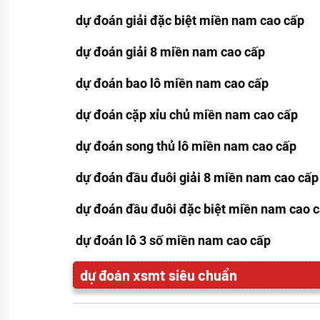
dự đoán giải đặc biệt miền nam cao cấp
dự đoán giải 8 miền nam cao cấp
dự đoán bao lô miền nam cao cấp
dự đoán cặp xỉu chủ miền nam cao cấp
dự đoán song thủ lô miền nam cao cấp
dự đoán đầu đuôi giải 8 miền nam cao cấp
dự đoán đầu đuôi đặc biệt miền nam cao 
dự đoán lô 3 số miền nam cao cấp
dự đoán xsmt siêu chuẩn